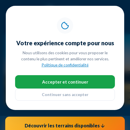
Vos
frais de notaire
*
Votre expérience compte pour nous
OFFERTS
Nous utilisons des cookies pour vous proposer le
contenu le plus pertinent et améliorer nos services.
Politique de confidentialité
sur votre futur terrain Maisons Baijot
Accepter et continuer
Maisons Baijot vous rembourse l'équivalent des
droits
d'enregistrement
sur les terrains de
notre portefeuille
:
Continuer sans accepter
jusqu'à
12,5% du prix d'achat
. Sur un terrain à 80.000€, c'est
10.000€ d'économie
.
Découvrir les terrains disponibles