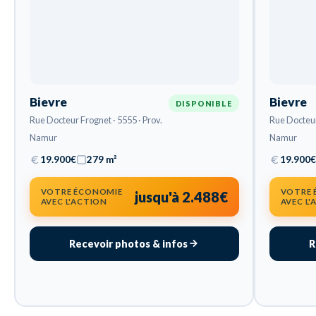
Bievre
Bievre
DISPONIBLE
Rue Docteur Frognet · 5555 · Prov.
Rue Docteur 
Namur
Namur
19.900€
279 m²
19.900€
VOTRE ÉCONOMIE
VOTRE 
jusqu'à 2.488€
AVEC L'ACTION
AVEC L
Recevoir photos & infos
R