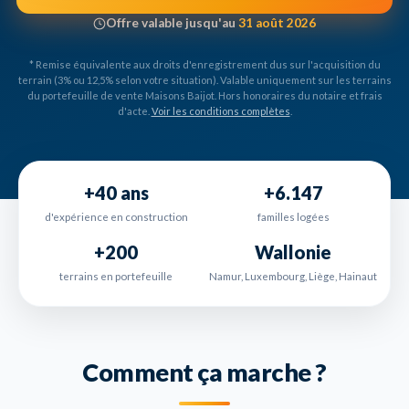
Offre valable jusqu'au
31 août 2026
* Remise équivalente aux droits d'enregistrement dus sur l'acquisition du
terrain (3% ou 12,5% selon votre situation). Valable uniquement sur les terrains
du portefeuille de vente Maisons Baijot. Hors honoraires du notaire et frais
d'acte.
Voir les conditions complètes
.
+40 ans
+6.147
d'expérience en construction
familles logées
+200
Wallonie
terrains en portefeuille
Namur, Luxembourg, Liège, Hainaut
Comment ça marche ?