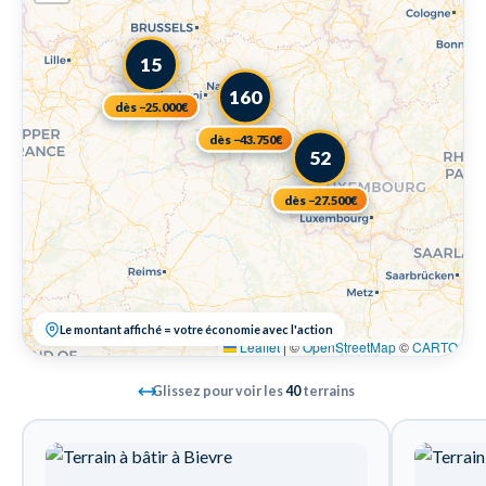
15
160
dès −25.000€
dès −43.750€
52
dès −27.500€
Le montant affiché = votre économie avec l'action
Leaflet
|
©
OpenStreetMap
©
CARTO
Glissez pour voir les
40
terrains